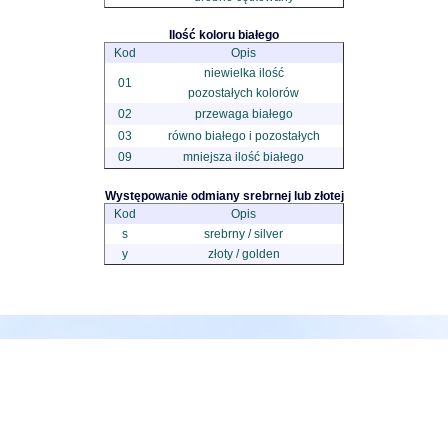
Ilość koloru białego
Kod
Opis
niewielka ilość
01
pozostałych kolorów
02
przewaga białego
03
równo białego i pozostałych
09
mniejsza ilość białego
Występowanie odmiany srebrnej lub złotej
Kod
Opis
s
srebrny / silver
y
złoty / golden