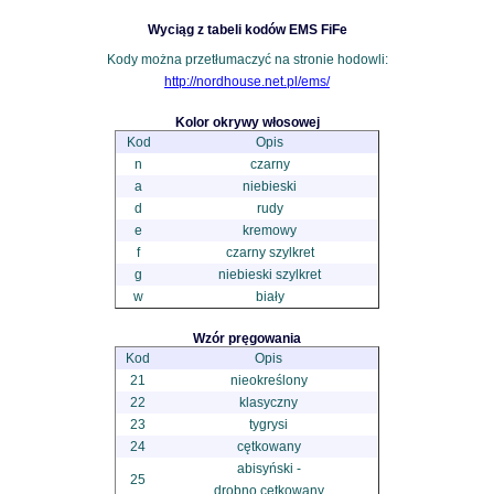
Wyciąg z tabeli kodów EMS FiFe
Kody można przetłumaczyć na stronie hodowli:
http://nordhouse.net.pl/ems/
Kolor okrywy włosowej
Kod
Opis
n
czarny
a
niebieski
d
rudy
e
kremowy
f
czarny szylkret
g
niebieski szylkret
w
biały
Wzór pręgowania
Kod
Opis
21
nieokreślony
22
klasyczny
23
tygrysi
24
cętkowany
abisyński -
25
drobno cętkowany